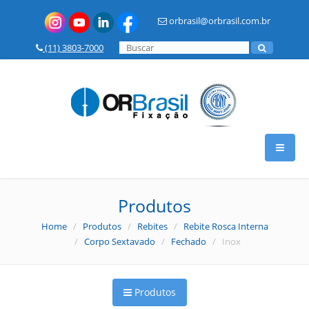
orbrasil@orbrasil.com.br
(11) 3803-7000
HOME
Produtos
Home
/
Produtos
/
Rebites
/
Rebite Rosca Interna
A OR BRASIL
/
Corpo Sextavado
/
Fechado
/ Inox
PRODUTOS
Produtos