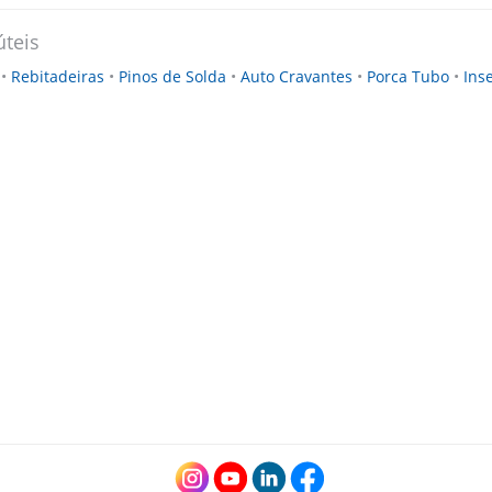
úteis
s
•
Rebitadeiras
•
Pinos de Solda
•
Auto Cravantes
•
Porca Tubo
•
Ins