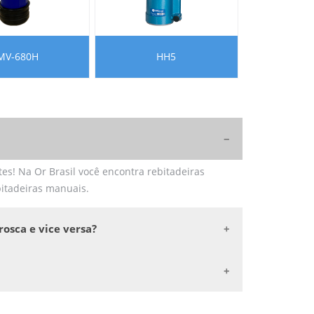
MV-680H
HH5
tes! Na Or Brasil você encontra rebitadeiras
bitadeiras manuais.
rosca e vice versa?