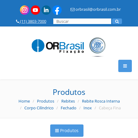
orbrasil@orbrasil.com.br
(11) 3803-7000
HOME
Produtos
Home
/
Produtos
/
Rebites
/
Rebite Rosca Interna
A OR BRASIL
/
Corpo Cilíndrico
/
Fechado
/
Inox
/ Cabeça Fina
PRODUTOS
Produtos