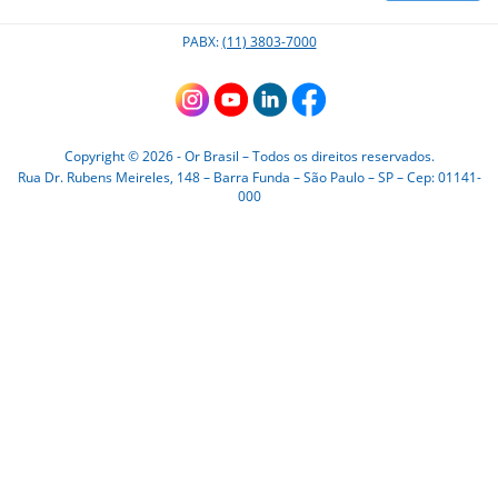
OR-210 - Apenas peças de reposição
Bicos Prolongadores
PABX:
(11) 3803-7000
OR-180 - Apenas peças de reposição
Bico Angular
OR-181 - Apenas peças de reposição
U1
Copyright © 2026 - Or Brasil – Todos os direitos reservados.
Rua Dr. Rubens Meireles, 148 – Barra Funda – São Paulo – SP – Cep: 01141-
000