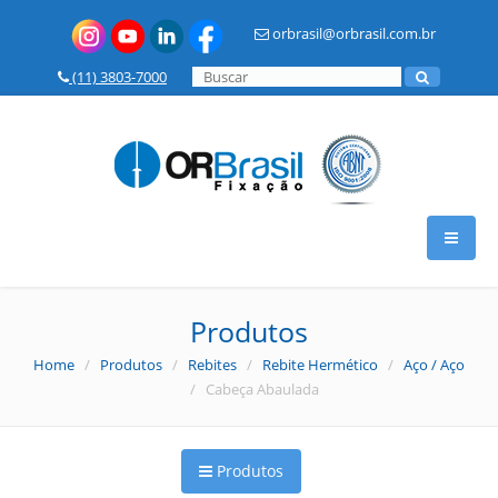
orbrasil@orbrasil.com.br
(11) 3803-7000
HOME
Produtos
Home
/
Produtos
/
Rebites
/
Rebite Hermético
/
Aço / Aço
A OR BRASIL
/ Cabeça Abaulada
PRODUTOS
Produtos