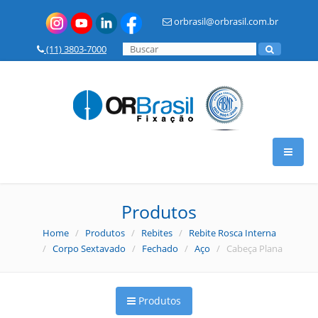
orbrasil@orbrasil.com.br
(11) 3803-7000
HOME
Produtos
Home
/
Produtos
/
Rebites
/
Rebite Rosca Interna
A OR BRASIL
/
Corpo Sextavado
/
Fechado
/
Aço
/ Cabeça Plana
PRODUTOS
Produtos