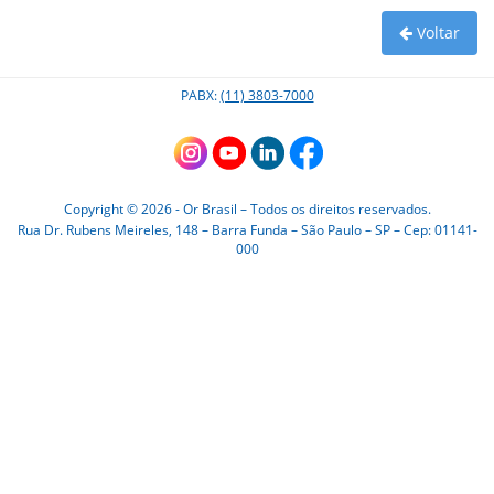
Voltar
OR-210 - Apenas peças de reposição
Bicos Prolongadores
OR-180 - Apenas peças de reposição
Bico Angular
PABX:
(11) 3803-7000
OR-181 - Apenas peças de reposição
U1
Copyright © 2026 - Or Brasil – Todos os direitos reservados.
Rua Dr. Rubens Meireles, 148 – Barra Funda – São Paulo – SP – Cep: 01141-
000