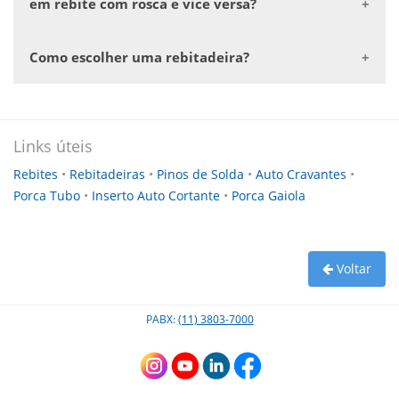
Porca Sextavada Embutida
Não Passante
Sextavado DIN 933 - Aço
Sextavado Flangeado DIN 6921 - Aço
em rebite com rosca e vice versa?
Porca Sextavada
Passante
Como escolher uma rebitadeira?
Links úteis
Rebites
•
Rebitadeiras
•
Pinos de Solda
•
Auto Cravantes
•
Porca Tubo
•
Inserto Auto Cortante
•
Porca Gaiola
Voltar
PABX:
(11) 3803-7000