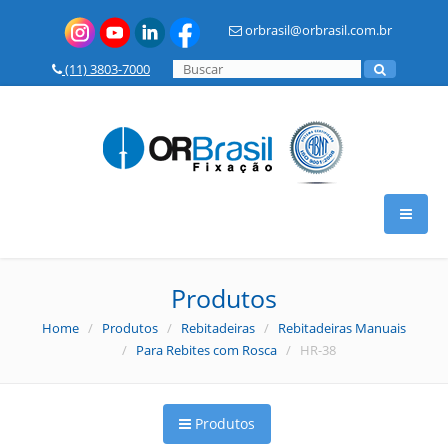
orbrasil@orbrasil.com.br
(11) 3803-7000
HOME
Produtos
Home
/
Produtos
/
Rebitadeiras
/
Rebitadeiras Manuais
A OR BRASIL
/
Para Rebites com Rosca
/ HR-38
PRODUTOS
Produtos