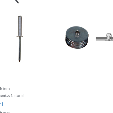
l:
Inox
ento:
Natural
il
l:
Inox