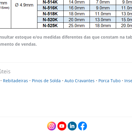
nsultar estoque e/ou medidas diferentes das que constam na ta
amento de vendas.
úteis
s
•
Rebitadeiras
•
Pinos de Solda
•
Auto Cravantes
•
Porca Tubo
•
Ins