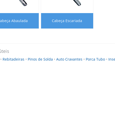
abeça Abaulada
Cabeça Escariada
úteis
s
•
Rebitadeiras
•
Pinos de Solda
•
Auto Cravantes
•
Porca Tubo
•
Ins