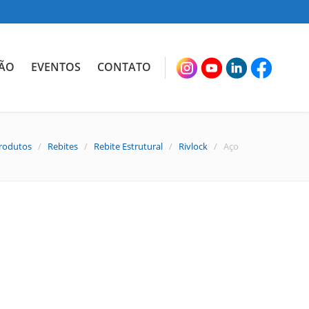
ÃO
EVENTOS
CONTATO
rodutos
/
Rebites
/
Rebite Estrutural
/
Rivlock
/ Aço