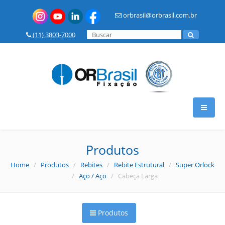
orbrasil@orbrasil.com.br
(11) 3803-7000
HOME
Produtos
Home
/
Produtos
/
Rebites
/
Rebite Estrutural
/
Super Orlock
A OR BRASIL
/
Aço / Aço
/ Cabeça Larga
PRODUTOS
Produtos