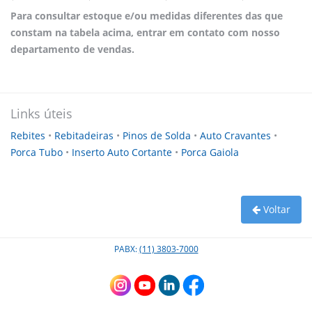
Para consultar estoque e/ou medidas diferentes das que
OR-2200
HR-700AL
HN-360
constam na tabela acima, entrar em contato com nosso
departamento de vendas.
Bicos Especiais
HST-25
Unidade Base para Múltiplas Rebitadeiras
HR-710
Bicos com Diâmetro Reduzido
Links úteis
OR-210 - Apenas peças de reposição
Bicos Prolongadores
Rebites
•
Rebitadeiras
•
Pinos de Solda
•
Auto Cravantes
•
OR-180 - Apenas peças de reposição
Bico Angular
Porca Tubo
•
Inserto Auto Cortante
•
Porca Gaiola
OR-181 - Apenas peças de reposição
U1
Voltar
PABX:
(11) 3803-7000