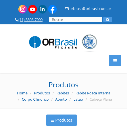
orbrasil@orbrasil.com.br
(11) 3803-7000
HOME
Produtos
Home
/
Produtos
/
Rebites
/
Rebite Rosca Interna
A OR BRASIL
/
Corpo Cilíndrico
/
Aberto
/
Latão
/ Cabeça Plana
PRODUTOS
Produtos