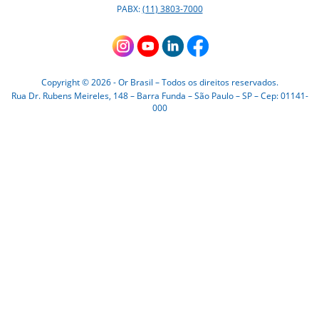
PABX:
(11) 3803-7000
Bicos Especiais
HST-25
Unidade Base para Múltiplas Rebitadeiras
HR-710
Bicos com Diâmetro Reduzido
Copyright © 2026 - Or Brasil – Todos os direitos reservados.
OR-210 - Apenas peças de reposição
Bicos Prolongadores
Rua Dr. Rubens Meireles, 148 – Barra Funda – São Paulo – SP – Cep: 01141-
000
OR-180 - Apenas peças de reposição
Bico Angular
OR-181 - Apenas peças de reposição
U1