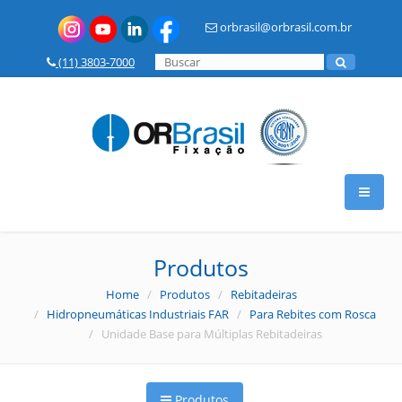
orbrasil@orbrasil.com.br
(11) 3803-7000
HOME
Produtos
Home
/
Produtos
/
Rebitadeiras
A OR BRASIL
/
Hidropneumáticas Industriais FAR
/
Para Rebites com Rosca
/ Unidade Base para Múltiplas Rebitadeiras
PRODUTOS
Produtos