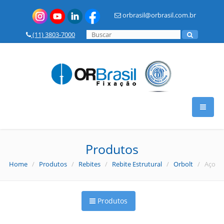
orbrasil@orbrasil.com.br
(11) 3803-7000
HOME
Produtos
Home
/
Produtos
/
Rebites
/
Rebite Estrutural
/
Orbolt
/ Aço
A OR BRASIL
Produtos
PRODUTOS
Insertos Metálicos