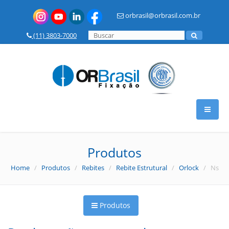
orbrasil@orbrasil.com.br
(11) 3803-7000
HOME
Produtos
Home
/
Produtos
/
Rebites
/
Rebite Estrutural
/
Orlock
/ Ns
A OR BRASIL
Produtos
PRODUTOS
Insertos Metálicos